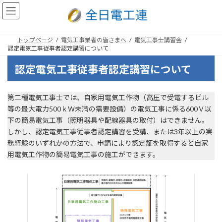
コ
ナ
トップページ
電気工事業者の皆さまへ
電気工事士講習会
ン
ビ
認定電気工事従事者認定講習について
テ
ゲ
ン
ー
認定電気工事従事者認定講習について
ツ
シ
へ
ョ
ス
ン
第二種電気工事士では、自家用電気工作物（高圧で受電するビル
キ
に
等の最大電力500ｋＷ未満の需要設備）の電気工事に係る600Ｖ以
ッ
移
下の簡易電気工事（照明器具や配線器具の取付）はできません。
プ
動
しかし、認定電気工事従事者認定講習を受講、または3年以上の実
務経験のいずれかの方法で、申請により認定証を取得すると自家
用電気工作物の簡易電気工事の施工ができます。