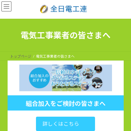
コ
ナ
ン
ビ
電気工事業者の皆さまへ
テ
ゲ
ン
ー
ツ
シ
へ
ョ
ス
ン
トップページ
電気工事業者の皆さまへ
キ
に
ッ
移
プ
動
組合加入をご検討の皆さまへ
詳しくはこちら