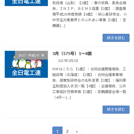
街自慢（山梨）【2面】：春の栄典、委員会報
告、ＩＮＩＰ、ＢＥＭＳ設置【3面】：調査業
務平成28年度実績【4面】：初心者研修会、小
中学生対象業界とのふれあい事業【5面】：定
期講 […]
続きを読む
3月（575号）1～8面
2017（平成29）年
2017年3月1日
PDFはこちら 【1面】：合同会議開催報告、工
組自慢（北海道）【2面】：合同会議事業報
告、提案型研修会の名称変更【3面】：福利厚
生制度加入状況一覧【4面】：会議報告、公共
工事設計労務単価【5面】：定期講習会場一覧
（4月～ […]
続きを読む
投
1
2
»
固
固