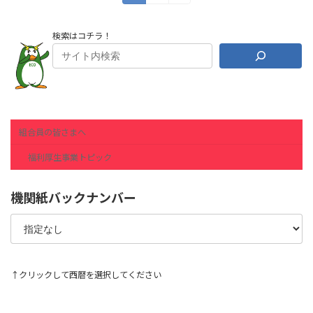
定
定
稿
ペ
ペ
ー
ー
の
検索はコチラ！
ジ
ジ
ペ
ー
ジ
送
組合員の皆さまへ
り
福利厚生事業トピック
機関紙バックナンバー
↑クリックして西暦を選択してください