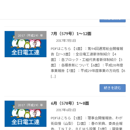
Ｓ）、積算マニュアルご案内【7面】：工組ト
ピック […]
続きを読む
7月（579号）1～12面
2017（平成29）年
2017年7月1日
PDFはこちら 【1面】：第94回通常総会開催報
告【2～3面】：全日電工連新体制紹介【4
面】：各ブロック・工組代表者新体制紹介【5
面】：各種表彰について【6面】：平成28年度
事業報告【7面】：平成29年度事業の方向性【8
[…]
続きを読む
6月（578号）1～8面
2017（平成29）年
2017年6月1日
PDFはこちら 【1面】：理事会開催報告、わが
街自慢（山梨）【2面】：春の栄典、委員会報
告、ＩＮＩＰ、ＢＥＭＳ設置【3面】：調査業