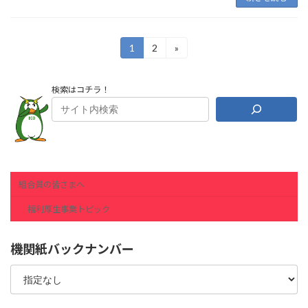
投
1
2
»
固
固
定
定
稿
ペ
ペ
ー
ー
の
検索はコチラ！
ジ
ジ
ペ
ー
ジ
送
組合員の皆さまへ
り
福利厚生事業トピック
機関紙バックナンバー