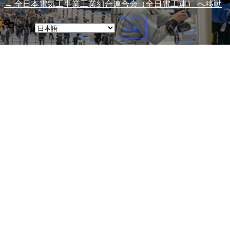
← 全日本電気工事業工業組合連合会（全日電工連） へ移動
言語