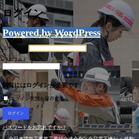
ログイン
Powered by WordPress
ユーザーID
パスワード
閲覧にはログインが必要です
ログイン状態を保存する
パスワードをお忘れですか ?
← 全日本電気工事業工業組合連合会（全日電工連） へ移動