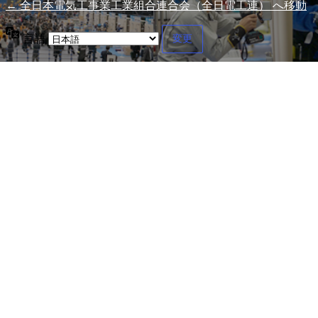
← 全日本電気工事業工業組合連合会（全日電工連） へ移動
言語