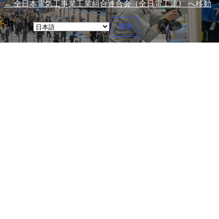
← 全日本電気工事業工業組合連合会（全日電工連） へ移動
言語